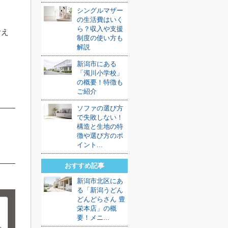
シングルマザー
の生活費はいく
ら？収入や支援
考え
制度の使い方も
解説
ま
新潟市にある
「濁川小学校」
の概要！特徴も
ご紹介
ソファの選び方
で失敗しない！
構造と生地の特
徴や選び方のポ
イント...
おすすめ記事
新潟市北区にあ
る「新潟うどん
どんどらさん 豊
栄本店」の概
要！メニ...