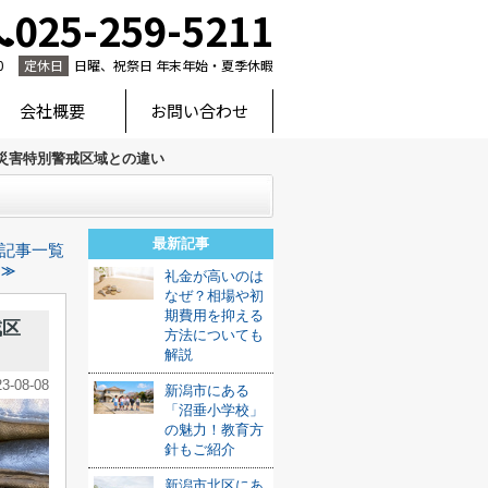
025-259-5211
0
定休日
日曜、祝祭日 年末年始・夏季休暇
会社概要
お問い合わせ
災害特別警戒区域との違い
最新記事
記事一覧
 ≫
礼金が高いのは
なぜ？相場や初
期費用を抑える
戒区
方法についても
解説
23-08-08
新潟市にある
「沼垂小学校」
の魅力！教育方
針もご紹介
新潟市北区にあ