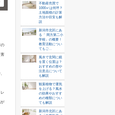
不動産売買で
1000㎡は何坪？
土地面積の計算
方法や目安も解
説
新潟市北区にあ
る「 岡方第二小
学校」の概要！
教育活動につい
害の
てもご...
災害
風水で玄関に鏡
を置く位置は？
おすすめの形や
注意点について
で、
も解説
観葉植物で運気
を上げる？風水
「レ
の効果やおすす
めの種類につい
認が
ても解説
新潟市北区にあ