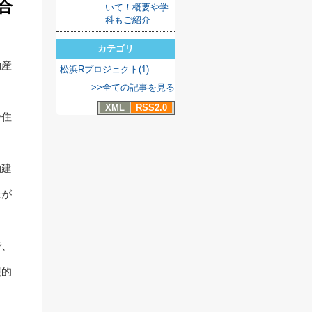
合
いて！概要や学
科もご紹介
カテゴリ
動産
松浜Rプロジェクト(1)
>>全ての記事を見る
XML
RSS2.0
で住
物建
上が
で、
照的