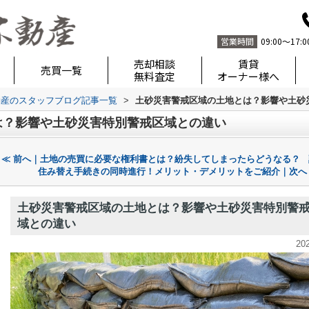
営業時間
09:00～17:0
売却相談
賃貸
売買一覧
無料査定
オーナー様へ
動産のスタッフブログ記事一覧
>
土砂災害警戒区域の土地とは？影響や土砂
は？影響や土砂災害特別警戒区域との違い
≪ 前へ｜土地の売買に必要な権利書とは？紛失してしまったらどうなる？
住み替え手続きの同時進行！メリット・デメリットをご紹介｜次へ
土砂災害警戒区域の土地とは？影響や土砂災害特別警
域との違い
20