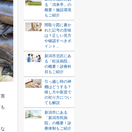
る「潟来亭」の
概要！施設環境
もご紹介
間取り図に書か
れた記号の意味
は？正しい見方
や確認すべきポ
イント...
新潟市北区にあ
る「松浜病院」
の概要！診療科
目もご紹介
引っ越し時の神
棚はどうする？
移し方や新居で
災害
の祀り方につい
ても解説
方も
新潟市にある
「新潟市民病
院」の概要！診
うな
療体制もご紹介