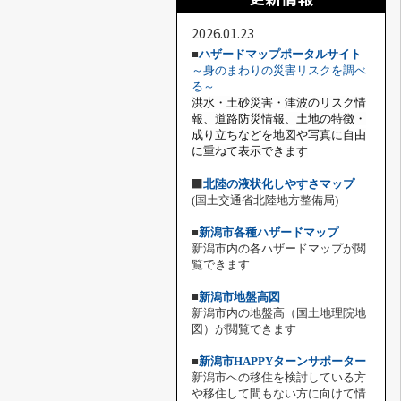
2026.01.23
■
ハザードマップポータルサイト
～身のまわりの災害リスクを調べ
る～
洪水・土砂災害・津波のリスク情
報、道路防災情報、土地の特徴・
成り立ちなどを地図や写真に自由
に重ねて表示できます
■
北陸の液状化しやすさマップ
(国土交通省北陸地方整備局)
■
新潟市各種ハザードマップ
新潟市内の各ハザードマップが閲
覧できます
■
新潟市地盤高図
新潟市内の地盤高（国土地理院地
図）が閲覧できます
■
新潟市HAPPYターンサポーター
新潟市への移住を検討している方
や移住して間もない方に向けて情