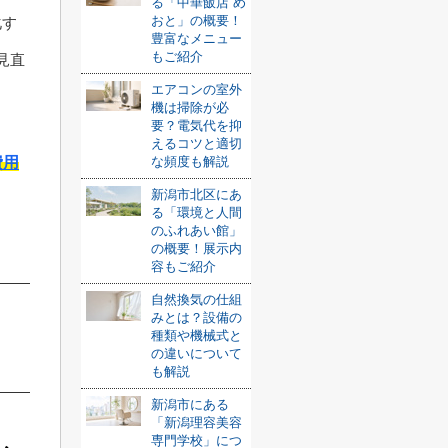
る「中華飯店 め
おと」の概要！
化す
豊富なメニュー
もご紹介
見直
エアコンの室外
機は掃除が必
要？電気代を抑
えるコツと適切
費用
な頻度も解説
新潟市北区にあ
る「環境と人間
のふれあい館」
の概要！展示内
容もご紹介
自然換気の仕組
みとは？設備の
種類や機械式と
の違いについて
も解説
新潟市にある
「新潟理容美容
専門学校」につ