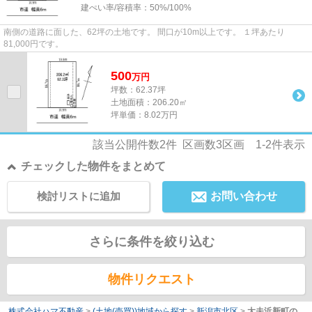
建ぺい率/容積率：
50%/100%
南側の道路に面した、62坪の土地です。 間口が10m以上です。 １坪あたり
81,000円です。
500
万
円
坪数：62.37坪
土地面積：206.20㎡
坪単価：8.02万円
該当公開件数
2
件 区画数
3
区画
1-2
件表示
チェックした物件をまとめて
検討リストに追加
お問い合わせ
さらに条件を絞り込む
物件リクエスト
株式会社ハマ不動産
>
(土地(売買))地域から探す
>
新潟市北区
>
太夫浜新町の