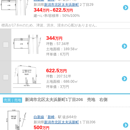
新潟県
新潟市北区
太夫浜新町
２丁目29
344
622.5
万円～
万円
建ぺい率/容積率：
50%/100%
標高が17.6ｍのため、津波、洪水、浸水の心配がありません。
344
万
円
坪数：57.34坪
土地面積：189.58㎡
坪単価：6万円
622.5
万
円
坪数：207.51坪
土地面積：686.00㎡
坪単価：3万円
新潟市北区太夫浜新町1丁目206 売地 右側
売買｜売地
白新線
「
新崎
」駅 徒歩64分
新潟県
新潟市北区
太夫浜新町
１丁目206
500
万円