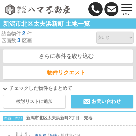
新潟市北区太夫浜新町 土地一覧
2
該当物件
件
3
区画数
区画
さらに条件を絞り込む
物件リクエスト
チェックした物件をまとめて
検討リストに追加
お問い合わせ
新潟市北区太夫浜新町2丁目 売地
売買｜売地
白新線
「
新崎
」駅 徒歩74分