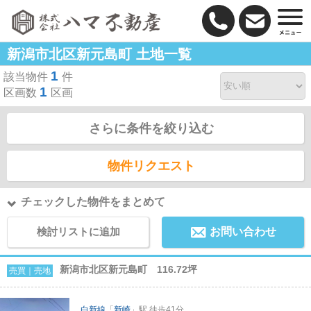
新潟市北区新元島町 土地一覧
1
該当物件
件
1
区画数
区画
さらに条件を絞り込む
物件リクエスト
チェックした物件をまとめて
検討リストに追加
お問い合わせ
新潟市北区新元島町 116.72坪
売買｜売地
白新線
「
新崎
」駅 徒歩41分