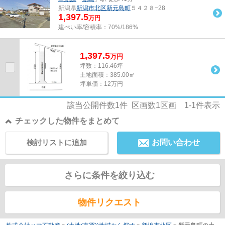
新潟県
新潟市北区
新元島町
５４２８−28
1,397.5
万円
建ぺい率/容積率：
70%/186%
1,397.5
万
円
坪数：116.46坪
土地面積：385.00㎡
坪単価：12万円
該当公開件数
1
件 区画数
1
区画
1-1
件表示
チェックした物件をまとめて
検討リストに追加
お問い合わせ
さらに条件を絞り込む
物件リクエスト