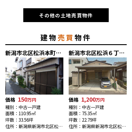
その他の土地売買物件
建物
売買
物件
新潟市北区松浜本町1丁目 中村邸
新潟市北区松浜６丁目 売家
150
1,200
価格
価格
万円
万円
種別：中古一戸建
種別：中古一戸建
面積：110.95㎡
面積：75.35㎡
坪数：33.56坪
坪数：22.79坪
住所：新潟県新潟市北区松浜１丁目14-9
住所：新潟県新潟市北区松浜６丁目13-29