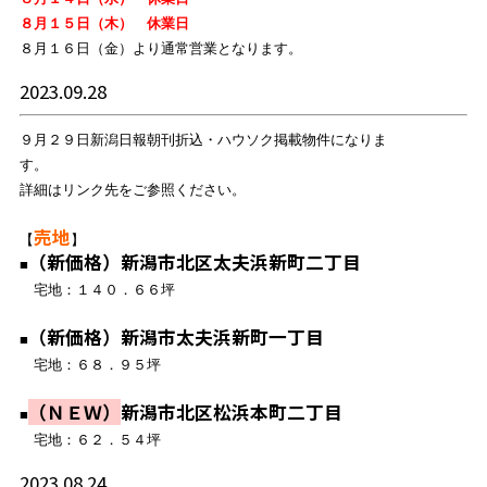
８月１５日（木） 休業日
８月１６日（金）より通常営業となります。
2023.09.28
９月２９日新潟日報朝刊折込・ハウソク掲載物件になりま
す。
詳細はリンク先をご参照ください。
売地
【
】
（新価格）
新
潟市北区太夫浜新町二丁目
■
宅地：１４０．６６坪
（新価格）
新潟市太夫浜新町一丁目
■
宅地：６８．９５坪
（ＮＥＷ）
新潟市北区松浜本町二丁目
■
宅地：６２．５４坪
2023.08.24