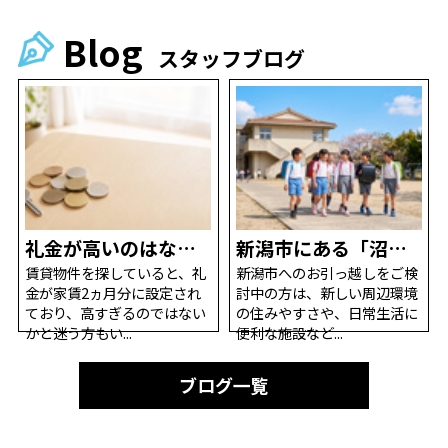
Blog
スタッフブログ
礼金が高いのはなぜ？相場や初期費用を抑える方法についても解説
新潟市にある「沼垂小学校」の魅力！教育方針もご紹介
賃貸物件を探していると、礼
新潟市へのお引っ越しをご検
金が家賃2ヵ月分に設定され
討中の方は、新しい周辺環境
ており、高すぎるのではない
の住みやすさや、日常生活に
かと迷う方もい...
便利な施設など...
ブログ一覧