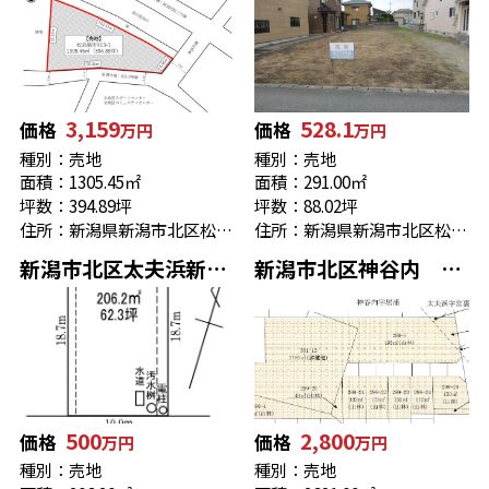
3,159
528.1
価格
価格
万円
万円
種別：売地
種別：売地
面積：1305.45㎡
面積：291.00㎡
坪数：394.89坪
坪数：88.02坪
住所：新潟県新潟市北区松浜新町３３−５１
住所：新潟県新潟市北区松浜みなと3635-300
新潟市北区太夫浜新町1丁目206 売地 右側
新潟市北区神谷内 資材置場用地
500
2,800
価格
価格
万円
万円
種別：売地
種別：売地