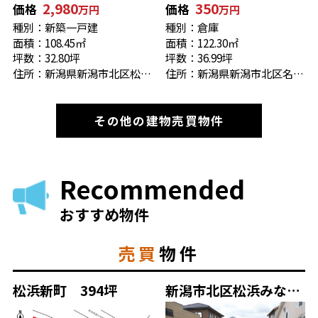
2,980
350
価格
価格
万円
万円
種別：新築一戸建
種別：倉庫
面積：108.45㎡
面積：122.30㎡
坪数：32.80坪
坪数：36.99坪
住所：新潟県新潟市北区松浜東町２丁目11番49
住所：新潟県新潟市北区名目所３丁目1439-2
その他の建物売買物件
Recommended
おすすめ物件
売買
物件
松浜新町 394坪
新潟市北区松浜みなと3635-300 坪6万円 右