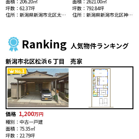
面積：206.20㎡
面積：2621.00㎡
坪数：62.37坪
坪数：792.84坪
住所：新潟県新潟市北区太夫浜新町１丁目206
住所：新潟県新潟市北区神谷内301-13
Ranking
人気物件ランキング
新潟市北区松浜６丁目 売家
1,200
価格
万円
種別：中古一戸建
面積：75.35㎡
坪数：22.79坪