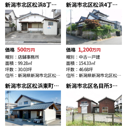
新潟市北区松浜8丁目 事務所兼縫製工場
新潟市北区松浜4丁目 中古住宅
500
1,200
価格
価格
万円
万円
種別：店舗事務所
種別：中古一戸建
面積：99.28㎡
面積：154.33㎡
坪数：30.03坪
坪数：46.68坪
住所：新潟県新潟市北区松浜８丁目1-45
住所：新潟県新潟市北区松浜４丁目11-1
新潟市北区松浜東町2丁目 未入居
新潟市北区名目所3丁目 売り倉庫