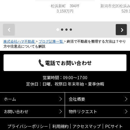
松浜新町 394坪
3,159万円
528
株式会社ハマ不動産
>
ブログ記事一覧
>
終活で不動産を整理する方法は？やり
方や注意点についても解説
電話でお問い合わせ
営業時間：09:00～17:00
定休日：日曜、祝祭日 年末年始・夏季休暇
ホーム
会社概要
お問い合わせ
物件リクエスト
プライバシーポリシー
利用規約
アクセスマップ
PCサイト