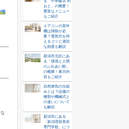
る「中華飯店 め
おと」の概要！
豊富なメニュー
費用
もご紹介
エアコンの室外
機は掃除が必
要？電気代を抑
えるコツと適切
な頻度も解説
新潟市北区にあ
る「環境と人間
のふれあい館」
の概要！展示内
容もご紹介
自然換気の仕組
みとは？設備の
種類や機械式と
の違いについて
も解説
しな
新潟市にある
「新潟理容美容
専門学校」につ