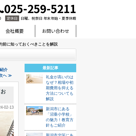
025-259-5211
0
定休日
日曜、祝祭日 年末年始・夏季休暇
会社概要
お問い合わせ
約前に知っておくべきことを解説
最新記事
紹介
次へ ≫
礼金が高いのは
なぜ？相場や初
期費用を抑える
てお
方法についても
解説
24-02-13
新潟市にある
「沼垂小学校」
の魅力！教育方
針もご紹介
新潟市北区にあ