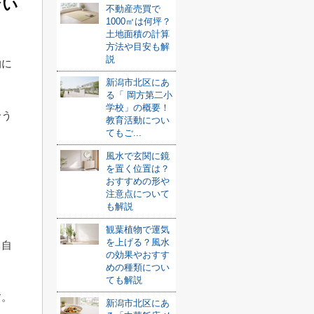
ない
不動産売買で
1000㎡は何坪？
土地面積の計算
方法や目安も解
説
的に
新潟市北区にあ
る「 岡方第二小
学校」の概要！
合う
教育活動につい
てもご...
風水で玄関に鏡
ま
を置く位置は？
おすすめの形や
注意点について
も解説
。
観葉植物で運気
を上げる？風水
、自
の効果やおすす
めの種類につい
ても解説
す。
新潟市北区にあ