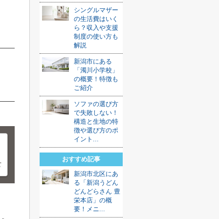
シングルマザー
の生活費はいく
ら？収入や支援
制度の使い方も
解説
新潟市にある
「濁川小学校」
の概要！特徴も
ご紹介
ソファの選び方
で失敗しない！
構造と生地の特
徴や選び方のポ
イント...
おすすめ記事
新潟市北区にあ
る「新潟うどん
どんどらさん 豊
栄本店」の概
要！メニ...