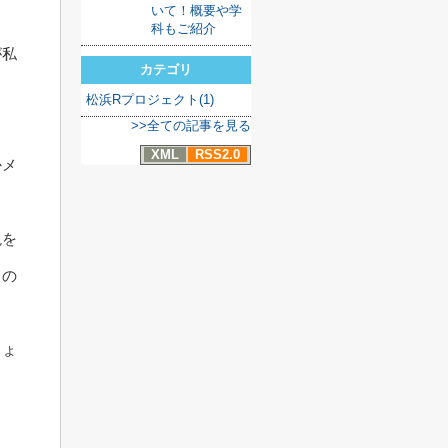
いて！概要や学
科もご紹介
が私
カテゴリ
ょ
松浜Rプロジェクト(1)
>>全ての記事を見る
XML
RSS2.0
かメ
現を
りの
しょ