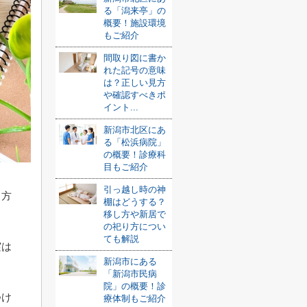
る「潟来亭」の
概要！施設環境
もご紹介
間取り図に書か
れた記号の意味
は？正しい見方
や確認すべきポ
イント...
新潟市北区にあ
る「松浜病院」
の概要！診療科
目もご紹介
引っ越し時の神
る方
棚はどうする？
移し方や新居で
の祀り方につい
ても解説
実は
新潟市にある
「新潟市民病
院」の概要！診
つけ
療体制もご紹介