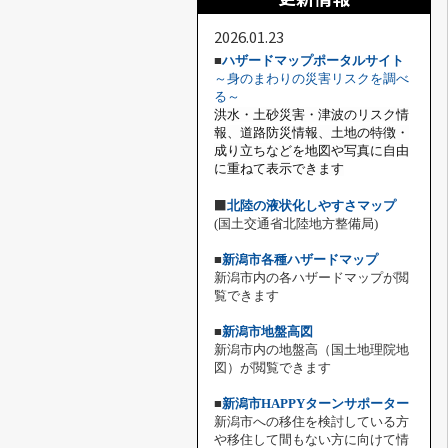
2026.01.23
■
ハザードマップポータルサイト
～身のまわりの災害リスクを調べ
る～
洪水・土砂災害・津波のリスク情
報、道路防災情報、土地の特徴・
成り立ちなどを地図や写真に自由
に重ねて表示できます
■
北陸の液状化しやすさマップ
(国土交通省北陸地方整備局)
■
新潟市各種ハザードマップ
新潟市内の各ハザードマップが閲
覧できます
■
新潟市地盤高図
新潟市内の地盤高（国土地理院地
図）が閲覧できます
■
新潟市HAPPYターンサポーター
新潟市への移住を検討している方
や移住して間もない方に向けて情