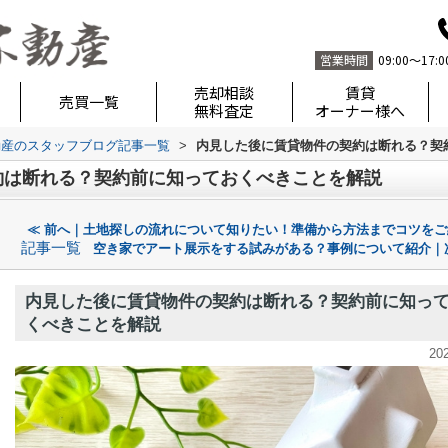
営業時間
09:00～17:0
売却相談
賃貸
売買一覧
無料査定
オーナー様へ
動産のスタッフブログ記事一覧
>
内見した後に賃貸物件の契約は断れる？契
約は断れる？契約前に知っておくべきことを解説
≪ 前へ｜土地探しの流れについて知りたい！準備から方法までコツをご
記事一覧
空き家でアート展示をする試みがある？事例について紹介｜
内見した後に賃貸物件の契約は断れる？契約前に知っ
くべきことを解説
20