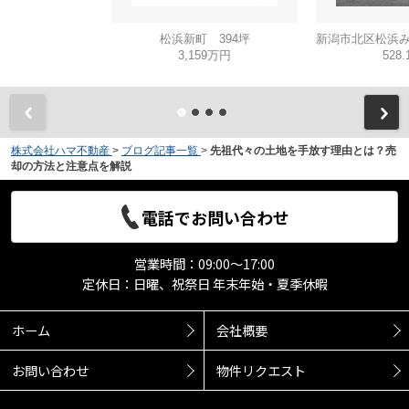
松浜新町 394坪
3,159万円
528
株式会社ハマ不動産
>
ブログ記事一覧
>
先祖代々の土地を手放す理由とは？売
却の方法と注意点を解説
電話でお問い合わせ
営業時間：09:00～17:00
定休日：日曜、祝祭日 年末年始・夏季休暇
ホーム
会社概要
お問い合わせ
物件リクエスト