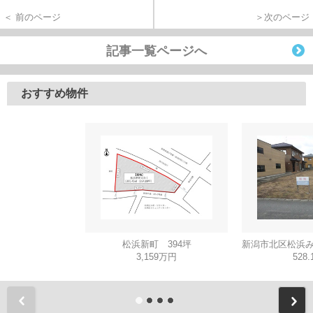
＜ 前のページ
＞次のページ
記事一覧ページへ
おすすめ物件
松浜新町 394坪
3,159万円
528