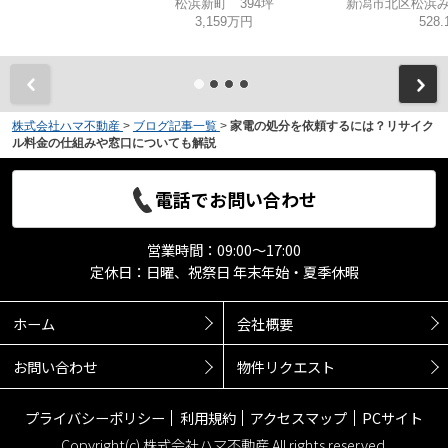
松浜新町 394坪
3,159万円
528
株式会社ハマ不動産
>
ブログ記事一覧
>
家電の処分を依頼するには？リサイク
ル料金の仕組みや窓口についても解説
電話でお問い合わせ
営業時間：09:00～17:00
定休日：日曜、祝祭日 年末年始・夏季休暇
ホーム
会社概要
お問い合わせ
物件リクエスト
プライバシーポリシー
利用規約
アクセスマップ
PCサイト
Copyright(c) 株式会社ハマ不動産 All rights reserved.