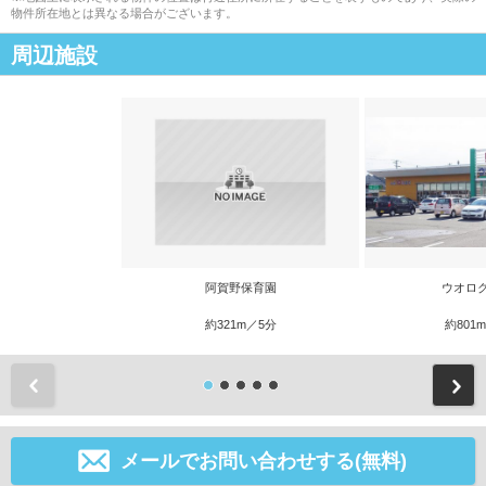
物件所在地とは異なる場合がございます。
周辺施設
阿賀野保育園
ウオロ
約321m／5分
約801
前
メールでお問い合わせする(無料)