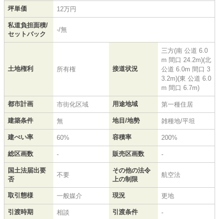
坪単価
12万円
私道負担面積/
-/無
セットバック
三方(南 公道 6.0
m 間口 24.2m)(北
土地権利
接道状況
所有権
公道 6.0m 間口 3
3.2m)(東 公道 6.0
m 間口 6.7m)
都市計画
用途地域
市街化区域
第一種住居
建築条件
地目/地勢
無
雑種地/平坦
建ぺい率
容積率
60%
200%
総区画数
販売区画数
-
-
国土法届出要
その他の法令
不要
航空法
否
上の制限
取引態様
現況
一般媒介
更地
引渡時期
引渡条件
相談
-