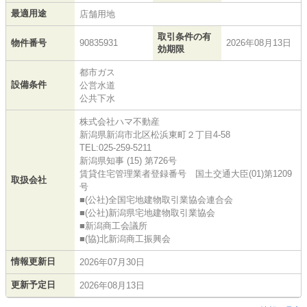
最適用途
店舗用地
取引条件の有
物件番号
90835931
2026年08月13日
効期限
都市ガス
設備条件
公営水道
公共下水
株式会社ハマ不動産
新潟県新潟市北区松浜東町２丁目4-58
TEL:025-259-5211
新潟県知事 (15) 第726号
賃貸住宅管理業者登録番号 国土交通大臣(01)第1209
取扱会社
号
■(公社)全国宅地建物取引業協会連合会
■(公社)新潟県宅地建物取引業協会
■新潟商工会議所
■(協)北新潟商工振興会
情報更新日
2026年07月30日
更新予定日
2026年08月13日