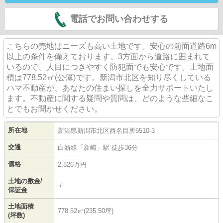
電話でお問い合わせする
こちらの売地はニーズも高い土地です。安心の前面道路6m
以上の条件を備えております。3方面から道路に囲まれて
いるので、人目につきやすく防犯面でも安心です。土地面
積は778.52㎡(公簿)です。新潟市北区を知り尽くしている
ハマ不動産が、あなたの住まい探しを全力サポートいたし
ます。不動産に関する疑問や質問は、どのような些細なこ
とでもお聞かせください。
所在地
新潟県
新潟市北区
西名目所
5510-3
交通
白新線
「
新崎
」駅 徒歩36分
価格
2,826万円
土地の敷金/
-/-
保証金
土地面積
778.52㎡(235.50坪)
(坪数)