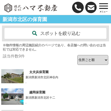
新潟市北区の保育園
スポットを絞り込む
※物件情報の周辺施設紹介のページであり、各店舗への問い合わせは当
社では対応できません。
該当件数
9
件
太夫浜保育園
新潟県新潟市北区神谷内
-
越岡保育園
新潟県新潟市北区十二
-