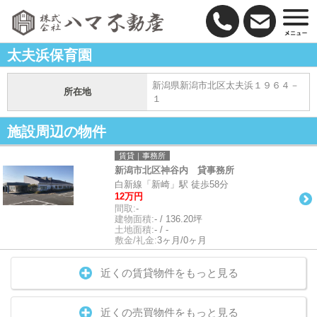
太夫浜保育園
新潟県新潟市北区太夫浜１９６４－
所在地
１
施設周辺の物件
賃貸｜事務所
新潟市北区神谷内 貸事務所
白新線「新崎」駅 徒歩58分
12万円
間取:
-
建物面積:
- / 136.20坪
土地面積:
- / -
敷金/礼金:
3ヶ月/0ヶ月
近くの賃貸物件をもっと見る
近くの売買物件をもっと見る