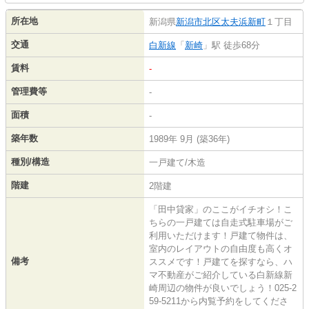
所在地
新潟県
新潟市北区
太夫浜新町
１丁目
交通
白新線
「
新崎
」駅 徒歩68分
賃料
-
管理費等
-
面積
-
築年数
1989年 9月 (築36年)
種別/構造
一戸建て/木造
階建
2階建
「田中貸家」のここがイチオシ！こ
ちらの一戸建ては自走式駐車場がご
利用いただけます！戸建て物件は、
室内のレイアウトの自由度も高くオ
備考
ススメです！戸建てを探すなら、ハ
マ不動産がご紹介している白新線新
崎周辺の物件が良いでしょう！025-2
59-5211から内覧予約をしてくださ