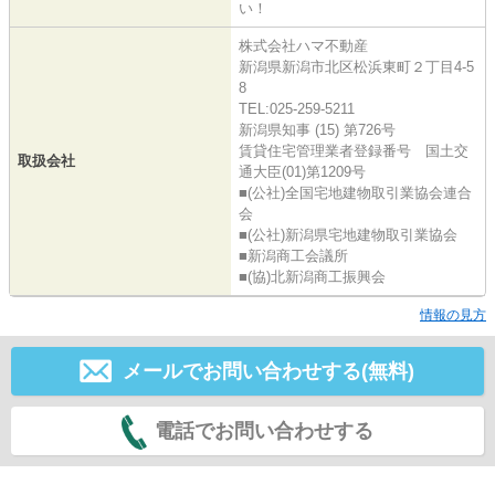
い！
株式会社ハマ不動産
新潟県新潟市北区松浜東町２丁目4-5
8
TEL:025-259-5211
新潟県知事 (15) 第726号
賃貸住宅管理業者登録番号 国土交
取扱会社
通大臣(01)第1209号
■(公社)全国宅地建物取引業協会連合
会
■(公社)新潟県宅地建物取引業協会
■新潟商工会議所
■(協)北新潟商工振興会
情報の見方
メールでお問い合わせする(無料)
電話でお問い合わせする