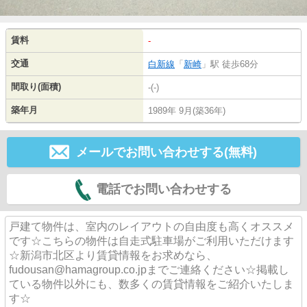
賃料
-
交通
白新線
「
新崎
」駅 徒歩68分
間取り(面積)
-(-)
築年月
1989年 9月(築36年)
メールでお問い合わせする(無料)
電話でお問い合わせする
戸建て物件は、室内のレイアウトの自由度も高くオススメ
です☆こちらの物件は自走式駐車場がご利用いただけます
☆新潟市北区より賃貸情報をお求めなら、
fudousan@hamagroup.co.jpまでご連絡ください☆掲載し
ている物件以外にも、数多くの賃貸情報をご紹介いたしま
す☆