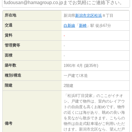
fudousan@hamagroup.co.jpまでお気軽にご連絡下さい。
所在地
新潟県
新潟市北区
松浜
８丁目
交通
白新線
「
新崎
」駅 徒歩67分
賃料
-
管理費等
-
面積
-
築年数
1991年 4月 (築35年)
種別/構造
一戸建て/木造
階建
2階建
「松浜8丁目貸家」のここがイチオ
シ。戸建て物件は、室内のレイアウ
トの自由度も高くお勧めです。物件
の近くには海があり、眺めの良い海
を見ながら散歩できます。こちらの
備考
物件は自走式駐車場がご利用いただ
けます。新潟市北区なら、望んだ戸