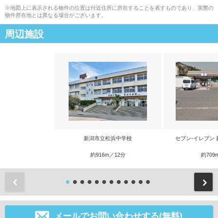
※地図上に表示される物件の位置は付近住所に所在することを表すものであり、実際の
物件所在地とは異なる場合がございます。
周辺施設
新潟市立松浜中学校
セブン‐イレブン
約916m／12分
約709
前
メールでお問い合わせする(無料)