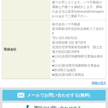
建てが手に入ります。ハマ不動産が
素敵な戸建てを御紹介します。興味
のある方は是非fudousan@hamagrou
p.co.jpまでご連絡下さい。
株式会社ハマ不動産
新潟県新潟市北区松浜東町２丁目4-5
8
TEL:025-259-5211
新潟県知事 (15) 第726号
賃貸住宅管理業者登録番号 国土交
取扱会社
通大臣(01)第1209号
■(公社)全国宅地建物取引業協会連合
会
■(公社)新潟県宅地建物取引業協会
■新潟商工会議所
■(協)北新潟商工振興会
情報の見方
メールでお問い合わせする(無料)