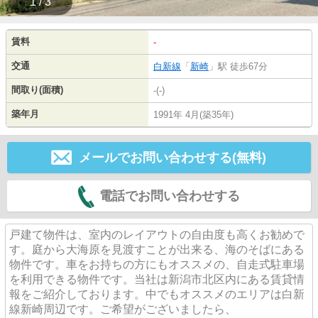
1 / 3
賃料
-
交通
白新線
「
新崎
」駅 徒歩67分
間取り(面積)
-(-)
築年月
1991年 4月(築35年)
メールでお問い合わせする(無料)
電話でお問い合わせする
戸建て物件は、室内のレイアウトの自由度も高くお勧めで
す。庭から大海原を見渡すことが出来る、海のそばにある
物件です。車をお持ちの方にもオススメの、自走式駐車場
を利用できる物件です。当社は新潟市北区内にある賃貸情
報をご紹介しております。中でもオススメのエリアは白新
線新崎周辺です。ご希望がございましたら、