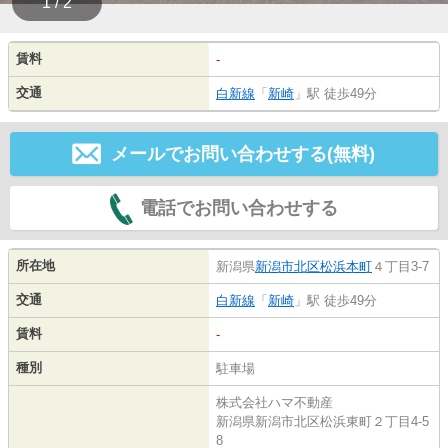
1 / 2
賃料
-
交通
白新線
「
新崎
」駅 徒歩49分
メールでお問い合わせする(無料)
電話でお問い合わせする
所在地
新潟県
新潟市北区
松浜本町
４丁目3-7
交通
白新線
「
新崎
」駅 徒歩49分
賃料
-
種別
駐車場
株式会社ハマ不動産
新潟県新潟市北区松浜東町２丁目4-5
8