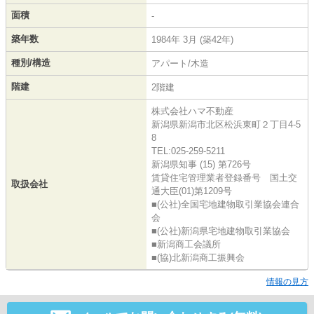
面積
-
築年数
1984年 3月 (築42年)
種別/構造
アパート/木造
階建
2階建
株式会社ハマ不動産
新潟県新潟市北区松浜東町２丁目4-5
8
TEL:025-259-5211
新潟県知事 (15) 第726号
賃貸住宅管理業者登録番号 国土交
取扱会社
通大臣(01)第1209号
■(公社)全国宅地建物取引業協会連合
会
■(公社)新潟県宅地建物取引業協会
■新潟商工会議所
■(協)北新潟商工振興会
情報の見方