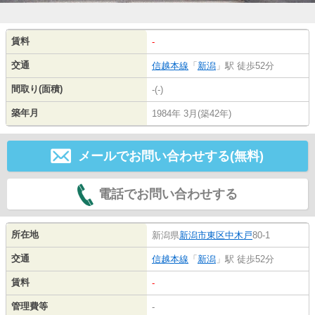
賃料
-
交通
信越本線
「
新潟
」駅 徒歩52分
間取り(面積)
-(-)
築年月
1984年 3月(築42年)
メールでお問い合わせする(無料)
電話でお問い合わせする
所在地
新潟県
新潟市東区
中木戸
80-1
交通
信越本線
「
新潟
」駅 徒歩52分
賃料
-
管理費等
-