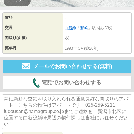
1 / 3
賃料
-
交通
白新線
「
新崎
」駅 徒歩53分
間取り(面積)
-(-)
築年月
1998年 3月(築28年)
メールでお問い合わせする(無料)
電話でお問い合わせする
常に新鮮な空気を取り入れられる通風良好な間取りのアパ
ート！こちらの物件はアパートです！025-259-5211、
fudousan@hamagroup.co.jpまでご連絡を！新潟市北区に
位置する白新線新崎周辺の物件探しは当社にお任せくださ
い！