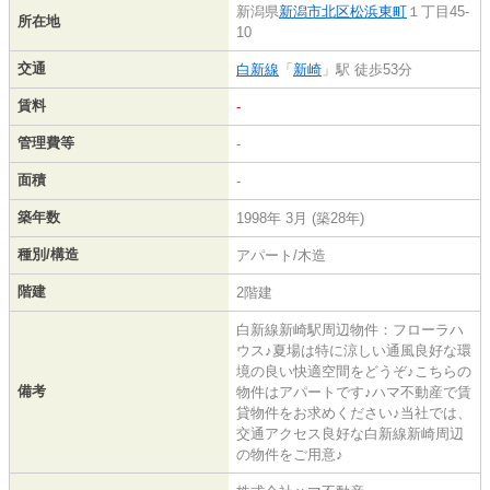
新潟県
新潟市北区
松浜東町
１丁目45-
所在地
10
交通
白新線
「
新崎
」駅 徒歩53分
賃料
-
管理費等
-
面積
-
築年数
1998年 3月 (築28年)
種別/構造
アパート/木造
階建
2階建
白新線新崎駅周辺物件：フローラハ
ウス♪夏場は特に涼しい通風良好な環
境の良い快適空間をどうぞ♪こちらの
備考
物件はアパートです♪ハマ不動産で賃
貸物件をお求めください♪当社では、
交通アクセス良好な白新線新崎周辺
の物件をご用意♪