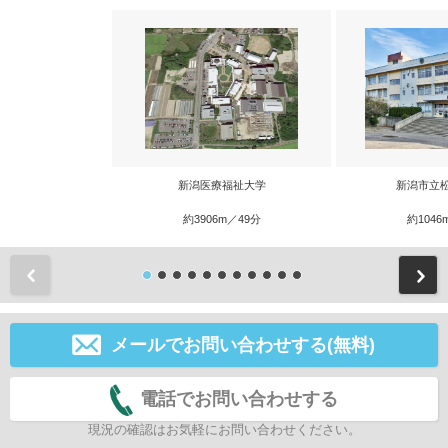
新潟医療福祉大学
新潟市立
約3906m／49分
約1046
前
メールでお問い合わせする(無料)
電話でお問い合わせする
現況の確認はお気軽にお問い合わせください。