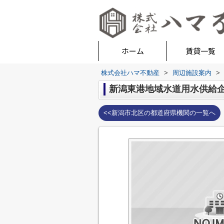
ホーム
賃貸一覧
株式会社ハマ不動産
>
周辺施設案内
>
新潟東港地域水道用水供給
<<新潟市北区の都道府県機関の一覧へ