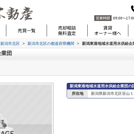
営業時間
09:00～17:0
売却相談
賃貸
売買一覧
無料査定
オーナー様へ
新潟市北区
>
新潟市北区の都道府県機関
>
新潟東港地域水道用水供給企
企業団
新潟東港地域水道用水供給企業団の
所在地
新潟県新潟市北区笹山１