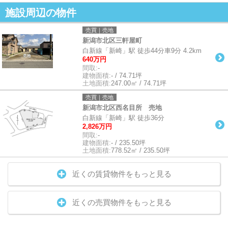
施設周辺の物件
売買｜売地
新潟市北区三軒屋町
白新線「新崎」駅 徒歩44分車9分 4.2km
640万円
間取:
-
建物面積:
- / 74.71坪
土地面積:
247.00㎡ / 74.71坪
売買｜売地
新潟市北区西名目所 売地
白新線「新崎」駅 徒歩36分
2,826万円
間取:
-
建物面積:
- / 235.50坪
土地面積:
778.52㎡ / 235.50坪
近くの賃貸物件をもっと見る
近くの売買物件をもっと見る