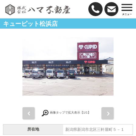
キューピット松浜店
前
次
画像タップで拡大表示【
1
/1】
所在地
新潟県新潟市北区三軒屋町５－１