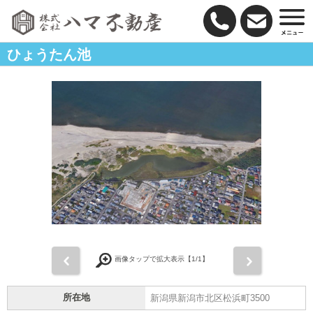
ひょうたん池
前
次
画像タップで拡大表示【
1
/1】
所在地
新潟県新潟市北区松浜町3500