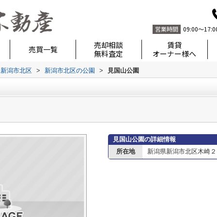
営業時間
09:00～17:0
売却相談
賃貸
売買一覧
無料査定
オーナー様へ
新潟市北区
>
新潟市北区の公園
>
見国山公園
見国山公園の詳細情報
所在地
新潟県新潟市北区木崎２