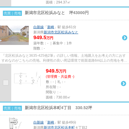
面積：294.37㎡
新潟市北区松浜みなと 坪43000円
売買｜売地
白新線
「
新崎
」駅 徒歩61分
新潟県
新潟市北区
松浜みなと
949.5
万円
築年数：- ｜募集中：
1件
階数：-
『北区松浜みなと3635-425他2筆』の詳しい情報。土地購入をお考えの方におす
すめなのがこちらの売地。利便性の良い周辺環境で前面道路6m以上の売地を考え
てみませんか。購入費用もほか...
949.5
万
円
(管理費・共益費 -)
敷：-｜礼：-
所在階：-
間取り：-
面積：730.00㎡
新潟市北区松浜本町4丁目 330.52坪
売買｜売地
白新線
「
新崎
」駅 徒歩49分
新潟県
新潟市北区
松浜本町
４丁目2