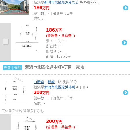
新潟県
新潟市北区
松浜みなと
3635番2728
186
万円
築年数：- ｜募集中：
1件
階数：-
186
万
円
(管理費・共益費 -)
敷：-｜礼：-
所在階：-
間取り：-
面積：153.70㎡
新潟市北区松浜本町4丁目 売地
売買｜売地
白新線
「
新崎
」駅 徒歩49分
新潟県
新潟市北区
松浜本町
４丁目3
300
万円
築年数：- ｜募集中：
1件
階数：-
広い前面道路 建築条件なし
300
万
円
(管理費・共益費 -)