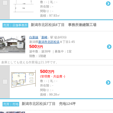
敷：-｜礼：-
所在階：-
間取り：-
面積：97.93㎡
新潟市北区松浜8丁目 事務所兼縫製工場
売買｜店舗事務所
白新線
「
新崎
」駅 徒歩63分
新潟県
新潟市北区
松浜
８丁目1-45
500
万円
築年数：築38年 ｜募集中：
1室
階数：1階建
倉庫としても使える作業場は21.3坪です。
500
万
円
(管理費・共益費 -)
敷：-｜礼：-
所在階：-
間取り：-
面積：99.28㎡
新潟市北区松浜7丁目 売地124坪
売買｜売地