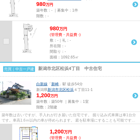
980
万円
築年数：- ｜募集中：
1件
階数：-
980
万
円
(管理費・共益費 -)
敷：-｜礼：-
所在階：-
間取り：-
面積：1092.65㎡
新潟市北区松浜4丁目 中古住宅
売買｜中古一戸建
白新線
「
新崎
」駅 徒歩54分
新潟県
新潟市北区
松浜
４丁目11-1
1,200
万円
築年数：築50年 ｜募集中：
1室
階数：2階建
築年数は古いですが、手入れが行き届いた住宅です。 掘り込み式車庫は車1台分
です。車高1.6ｍ以内の車が停められます。 庭を駐車場にすることも可能です。
工事費用などは、お問い合わ...
1,200
万
円
(管理費・共益費 -)