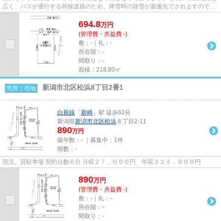
広く、バスが通行する幹線道路のため、降雪時の除雪が最優先でされますので、
車の出し入れも楽々です。
694.8
万
円
(管理費・共益費 -)
敷：-｜礼：-
所在階：-
間取り：-
面積：218.80㎡
新潟市北区松浜8丁目2番1
売買｜売地
白新線
「
新崎
」駅 徒歩62分
新潟県
新潟市北区
松浜
８丁目2-11
890
万円
築年数：- ｜募集中：
1件
階数：-
現況。貸駐車場 契約台数６台 月収２７，０００円 年収３２４，０００円
890
万
円
(管理費・共益費 -)
敷：-｜礼：-
所在階：-
間取り：-