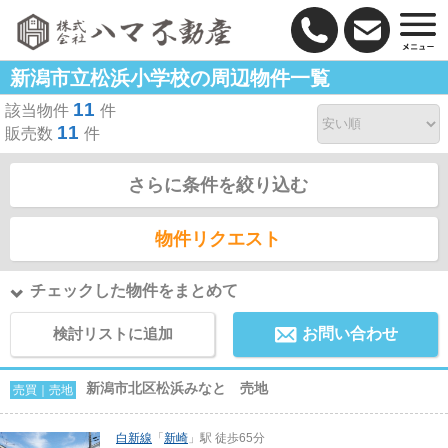
新潟市立松浜小学校の周辺物件一覧
11
該当物件
件
11
販売数
件
さらに条件を絞り込む
物件リクエスト
チェックした物件をまとめて
検討リストに追加
お問い合わせ
新潟市北区松浜みなと 売地
売買｜売地
白新線
「
新崎
」駅 徒歩65分