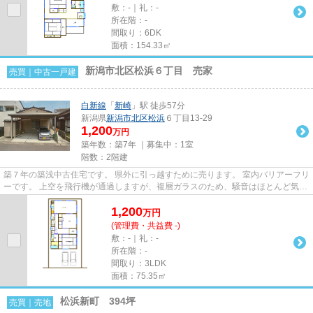
敷：-｜礼：-
所在階：-
間取り：6DK
面積：154.33㎡
新潟市北区松浜６丁目 売家
売買｜中古一戸建
白新線
「
新崎
」駅 徒歩57分
新潟県
新潟市北区
松浜
６丁目13-29
1,200
万円
築年数：築7年 ｜募集中：
1室
階数：2階建
築７年の築浅中古住宅です。 県外に引っ越すために売ります。 室内バリアーフリ
ーです。 上空を飛行機が通過しますが、複層ガラスのため、騒音はほとんど気に
なりません。
1,200
万
円
(管理費・共益費 -)
敷：-｜礼：-
所在階：-
間取り：3LDK
面積：75.35㎡
松浜新町 394坪
売買｜売地