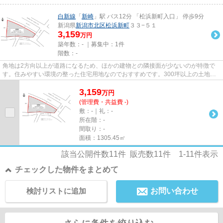
白新線
「
新崎
」駅 バス12分 「松浜新町入口」 停歩9分
新潟県
新潟市北区
松浜新町
３３−５１
3,159
万円
築年数：- ｜募集中：
1件
階数：-
角地は2方向以上が道路になるため、ほかの建物との隣接面が少ないのが特徴で
す。住みやすい環境の整った住宅用地なのでおすすめです。300坪以上の土地は
事業用地としても用途はいろい...
3,159
万
円
(管理費・共益費 -)
敷：-｜礼：-
所在階：-
間取り：-
面積：1305.45㎡
該当公開件数
11
件 販売数
11
件
1-11
件表示
チェックした物件をまとめて
検討リストに追加
お問い合わせ