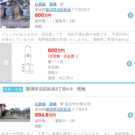
白新線
「
新崎
」駅
新潟県
新潟市北区
松浜
７丁目23-2
600
万円
築年数：- ｜募集中：
1件
階数：-
フェンスがありますが、現況渡しです。 契約不適合責任免除です。 平成19年に
分筆をしているため、境界確認書を作成いたしません。 価格等ご要望があれば、
検討いたします。
600
万
円
(管理費・共益費 -)
敷：-｜礼：-
所在階：-
間取り：-
面積：412.25㎡
新潟市北区松浜3丁目4-9 売地
売買｜売地
白新線
「
新崎
」駅 徒歩56分車12分
新潟県
新潟市北区
松浜
３丁目4-9
694.8
万円
築年数：- ｜募集中：
1件
階数：-
松浜小中学校に近く、子育てに最適な環境となっております。 また、前面道路は